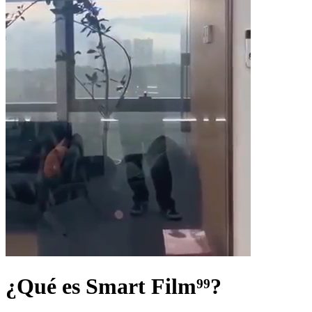
¿Qué es
Smart Film⁹⁹?